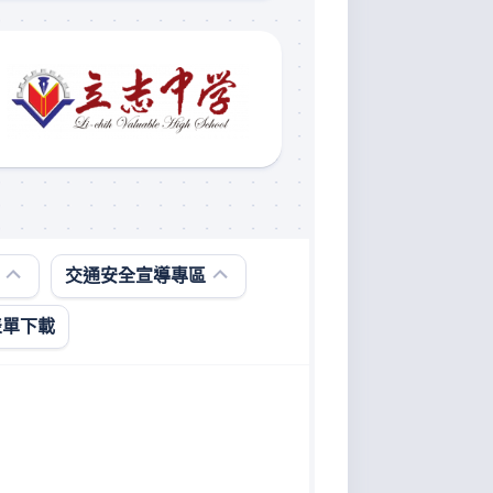
微
型
交通安全宣導專區
電
動
表單下載
二
輪
車
宣
導
專
區