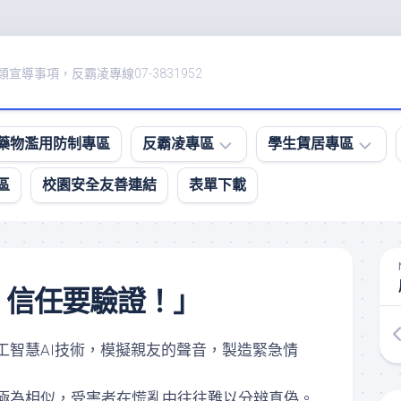
宣導事項，反霸凌專線07-3831952
藥物濫用防制專區
反霸凌專區
學生賃居專區
區
校園安全友善連結
表單下載
防
租
治
屋
校
資
園
訊、
霸
賃
，信任要驗證！」
凌
居
影
住
音
所
工智慧AI技術，模擬親友的聲音，製造緊急情
專
安
區
全
評
極為相似，受害者在慌亂中往往難以分辨真偽。