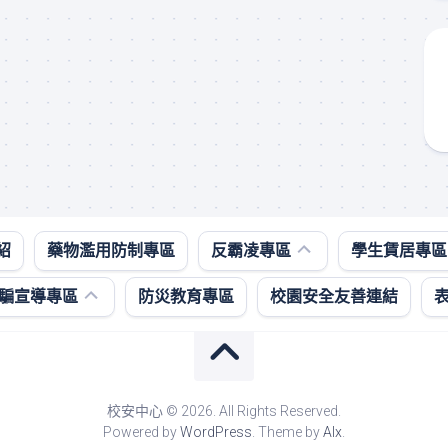
防
租
治
屋
紹
藥物濫用防制專區
反霸凌專區
學生賃居專區
校
資
園
訊、
騙宣導專區
防災教育專區
校園安全友善連結
霸
賃
凌
居
影
住
音
所
專
安
區
全
校安中心 © 2026. All Rights Reserved.
評
Powered by
WordPress
. Theme by
Alx
.
核