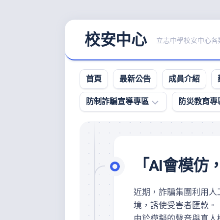
Skip
校安中心
to
立志中學校安中心各類
content
首頁
最新公告
成員介紹
防制詐騙宣導專區
防災教育專
防
詐
影
「AI會模仿
音
宣
導
近期，詐騙集團利用人
專
境，誘使受害者匯款。
區
由於模擬的聲音與真人