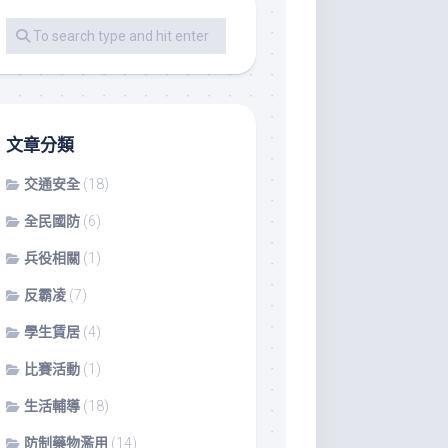
影
音
教
材
專
區
文章分類
交通安全
(18)
全民國防
(6)
兵役相關
(1)
反霸凌
(7)
學生賃居
(4)
比賽活動
(1)
生活輔導
(18)
防制藥物濫用
(14)