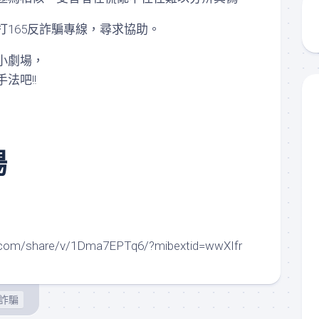
核
認
打165反詐騙專線，尋求協助。
證
通
小劇場，
過
住
法吧!!
所
租
屋
資
訊
場
.com/share/v/1Dma7EPTq6/?mibextid=wwXIfr
詐騙