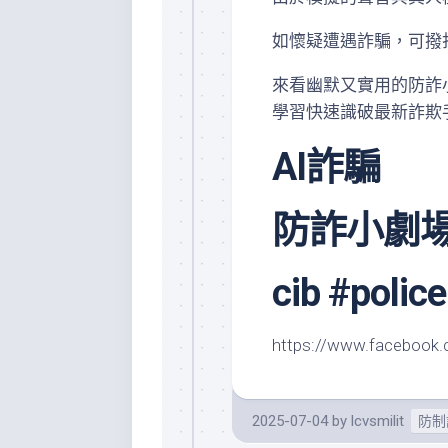
如懷疑遭遇詐騙，可撥
來看幽默又實用的防詐
學習快速識破最新詐欺手
AI詐騙
防詐小劇
cib #police
https://www.facebook
2025-07-04
by
lcvsmilit
防制