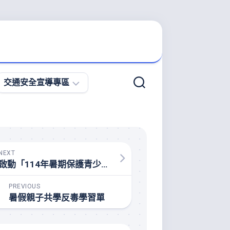
交通安全宣導專區
微
型
電
動
NEXT
二
啟動「114年暑期保護青少年－青春專案」
輪
車
PREVIOUS
宣
暑假親子共學反毒學習單
導
專
區