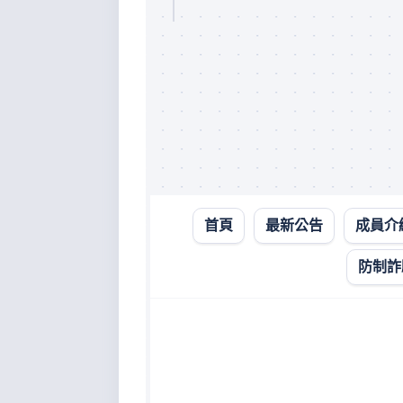
首頁
最新公告
成員介
防
詐
防制詐
影
音
宣
導
專
區