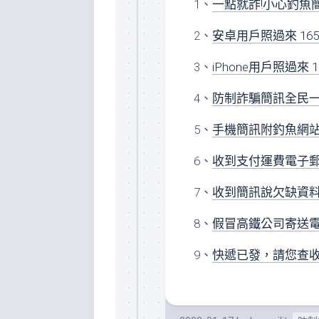
1、
一點就詐!小心釣魚
2、
安卓用戶照過來 1
3、
iPhone用戶照過來
4、
防制詐騙簡訊全民一
5、
手機簡訊附釣魚網站
6、
收到支付運費電子郵
7、
收到簡訊說欠缺資料
8、
假冒高鐵公司寄送電
9、
快遞已發，請您查收？