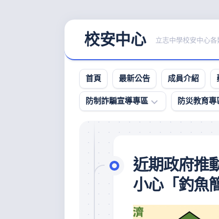
Skip
校安中心
to
立志中學校安中心各類
content
首頁
最新公告
成員介紹
防制詐騙宣導專區
防災教育專
防
詐
影
近期政府推
音
宣
小心「釣魚
導
專
區