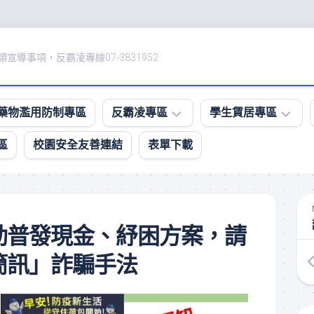
宣導事項，反霸凌專線07-3831952
藥物濫用防制專區
反霸凌專區
學生賃居專區
區
校園安全友善連結
表單下載
防
租
治
屋
校
資
園
訊、
霸
賃
動普發現金、紓困方案，請
凌
居
影
住
簡訊」詐騙手法
音
所
專
安
區
全
評