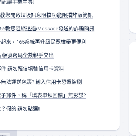
簡訊讓手機中毒!
65教您開啟垃圾訊息阻擋功能阻擋詐騙簡訊
 165教您阻絕透過iMessage發送的詐騙簡訊
起來，165系統再升級民眾檢舉更便利
 帳號密碼全數親手交出
件 請勿輕信填輸信用卡資料
無法運送包裹? 輸入信用卡恐遭盜刷
子郵件，稱「填表單領回饋」無影謀?
假的!請勿點選!!