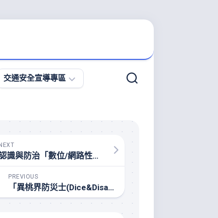
交通安全宣導專區
微
型
電
動
NEXT
二
認識與防治「數位/網路性別暴力」
輪
車
PREVIOUS
宣
「異桃界防災士(Dice&Disaster)」線上學習平台
導
專
區