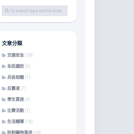
影
音
教
材
專
區
文章分類
交通安全
(18)
全民國防
(6)
兵役相關
(1)
反霸凌
(7)
學生賃居
(4)
比賽活動
(1)
生活輔導
(18)
防制藥物濫用
(14)