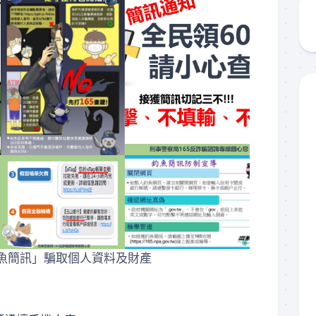
核
認
證
通
過
住
所
租
屋
資
訊
魚簡訊」騙取個人資料及財產