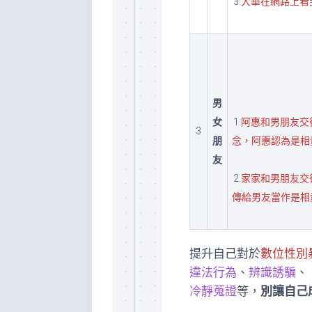
3.
大華在網路上看
男
女
1.
阿惠和男朋友交
3
朋
念，阿惠認為是相
友
2.
家家和男朋友交
傳給男友當作是相
提升自己對於
數位性別
違法行為
、
辨識誘騙
、
冷靜蒐證
等，
別讓自己