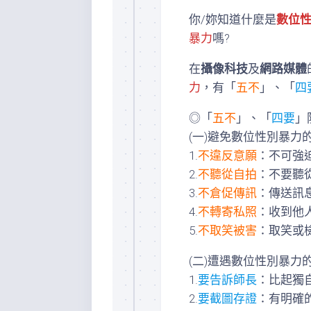
你/妳知道什麼是
數位
暴力
嗎?
在
攝像科技
及
網路媒體
力
，有「
五不
」、「
四
◎「
五不
」、「
四要
」
(一)避免數位性別暴力
1.
不違反意願
：不可強
2.
不聽從自拍
：不要聽
3.
不倉促傳訊
：傳送訊
4.
不轉寄私照
：收到他
5.
不取笑被害
：取笑或
(二)遭遇數位性別暴力
1.
要告訴師長
：比起獨
2.
要截圖存證
：有明確