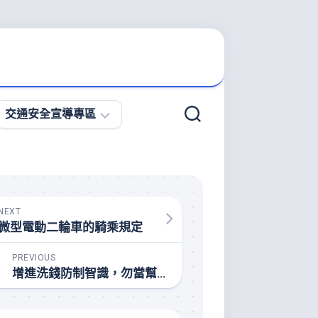
交通安全宣導專區
微
型
電
動
NEXT
二
微型電動二輪車的騎乘規定
輪
車
PREVIOUS
宣
增進洗錢防制智識，勿當幫助他人洗錢的工具
導
專
區