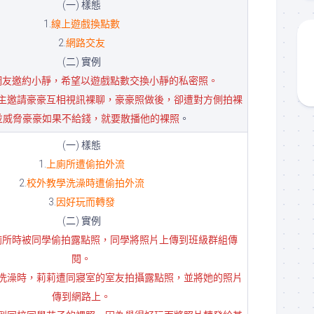
(一) 樣態
1.
線上遊戲換點數
2.
網路交友
(二) 實例
網友邀約小靜，希望以遊戲點數交換小靜的私密照。
主邀請豪豪互相視訊裸聊，豪豪照做後，卻遭對方側拍裸
並威脅豪豪如果不給錢，就要散播他的裸照
。
(一) 樣態
1.
上廁所遭偷拍外流
2.
校外教學洗澡時遭偷拍外流
3.
因好玩而轉發
(二) 實例
廁所時被同學偷拍露點照，同學將照片上傳到班級群組傳
閱。
洗澡時，莉莉遭同寢室的室友拍攝露點照，並將她的照片
傳到網路上。