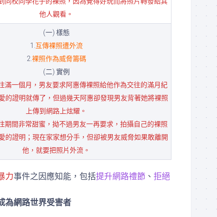
到同校同學花子的裸照，因為覺得好玩而將照片轉發給其
他人觀看。
(一) 樣態
1.
互傳裸照遭外流
2.
裸照作為威脅籌碼
(二) 實例
往滿一個月，男友要求阿惠傳裸照給他作為交往的滿月紀
愛的證明就傳了，但過幾天阿惠卻發現男友背著她將裸照
上傳到網路上炫耀。
往期間非常甜蜜，拗不過男友一再要求，拍攝自己的裸照
愛的證明；現在家家想分手，但卻被男友威脅如果敢離開
他，就要把照片外流。
暴力
事件之因應知能，包括
提升網路禮節
、
拒絕
成為網路世界受害者