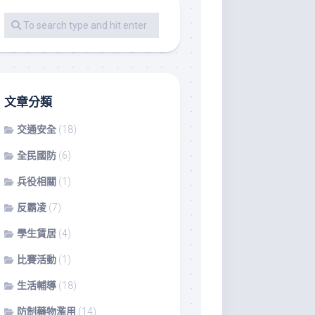
影
音
教
材
專
區
文章分類
交通安全
(18)
全民國防
(6)
兵役相關
(1)
反霸凌
(7)
學生賃居
(4)
比賽活動
(1)
生活輔導
(18)
防制藥物濫用
(14)