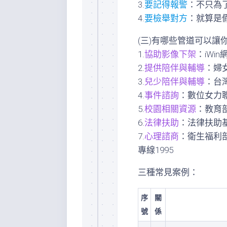
3.
要記得報警
：不只為
4.
要檢舉對方
：就算是
(三)有哪些管道可以讓
1.
協助影像下架
：iWi
2.
提供陪伴與輔導
：婦
3.
兒少陪伴與輔導
：台
4.
事件諮詢
：數位女力
5.
校園相關資源
：教育
6.
法律扶助
：法律扶助
7.
心理諮商
：衛生福利部
專線1995
三種常見案例：
序
關
號
係