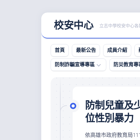
Skip
校安中心
to
立志中學校安中心各類
content
首頁
最新公告
成員介紹
防制詐騙宣導專區
防災教育專
防
詐
影
防制兒童及
音
宣
位性別暴力
導
專
區
依高雄市政府教育局111年