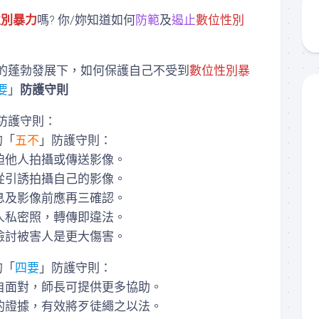
核
性別暴力
嗎? 你/妳知道如何
防範
及
遏止
數位性別
認
證
通
過
的蓬勃發展下，如何保護自己不受到
數位性別暴
住
要
」
防護守則
所
租
屋
防護守則：
資
的「
五不
」防護守則：
訊
迫他人拍攝或傳送影像。
從引誘拍攝自己的影像。
息及影像前應再三確認。
人私密照，轉傳即違法。
檢討被害人是更大傷害。
的「
四要
」防護守則：
自面對，師長可提供更多協助。
的證據，有效將歹徒繩之以法。