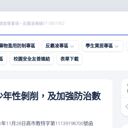
宣導事項，反霸凌專線07-3831952
藥物濫用防制專區
反霸凌專區
學生賃居專區
區
校園安全友善連結
表單下載
防
租
治
屋
校
資
園
訊、
霸
賃
少年性剝削，及加強防治數
凌
居
影
住
音
所
專
安
區
全
11月28日高市教特字第11139198700號函
評