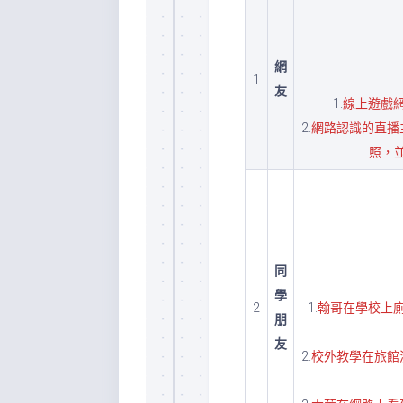
網
1
友
1.
線上遊戲
2.
網路認識的直播
照，
同
學
2
1.
翰哥在學校上
朋
友
2.
校外教學在旅館