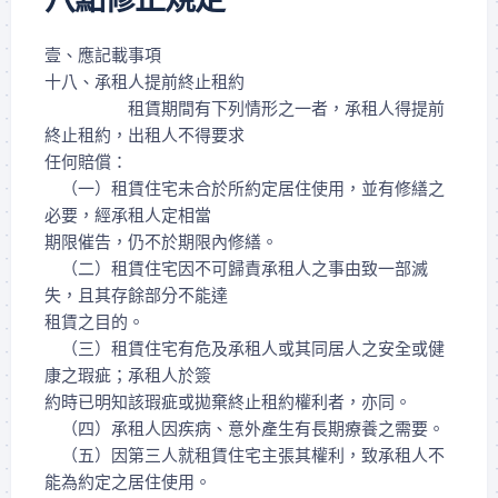
壹、應記載事項
十八、承租人提前終止租約
租賃期間有下列情形之一者，承租人得提前
終止租約，出租人不得要求
任何賠償：
（一）租賃住宅未合於所約定居住使用，並有修繕之
必要，經承租人定相當
期限催告，仍不於期限內修繕。
（二）租賃住宅因不可歸責承租人之事由致一部滅
失，且其存餘部分不能達
租賃之目的。
（三）租賃住宅有危及承租人或其同居人之安全或健
康之瑕疵；承租人於簽
約時已明知該瑕疵或拋棄終止租約權利者，亦同。
（四）承租人因疾病、意外產生有長期療養之需要。
（五）因第三人就租賃住宅主張其權利，致承租人不
能為約定之居住使用。