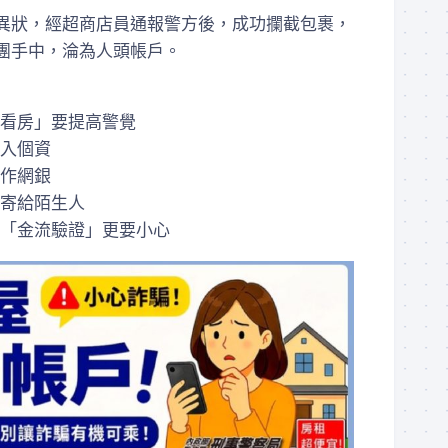
異狀，經超商店員通報警方後，成功攔截包裹，
團手中，淪為人頭帳戶。
看房」要提高警覺
入個資
作網銀
寄給陌生人
「金流驗證」更要小心