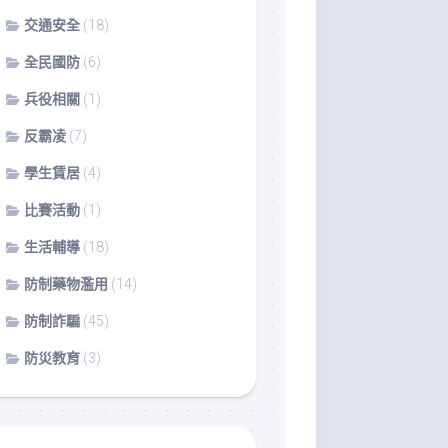
影
交通安全
(18)
音
教
全民國防
(6)
材
兵役相關
(1)
專
區
反霸凌
(7)
學生賃居
(4)
比賽活動
(1)
生活輔導
(18)
防制藥物濫用
(14)
防制詐騙
(45)
防災教育
(3)