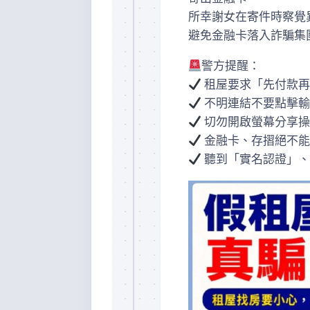
所幸謝女在寄件時察覺
避免金融卡落入詐騙集
警方提醒：
租屋要求「先付款再
不明連結不要點擊輸
切勿開啟螢幕分享操
金融卡、存摺絕不能
聽到「實名認證」、