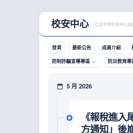
Skip
校安中心
to
立志中學校安中心各類
content
首頁
最新公告
成員介紹
防制詐騙宣導專區
防災教育專
防
5 月 2026
詐
影
音
宣
導
《報稅進入
專
區
方通知」後