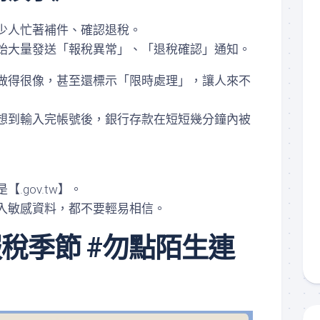
核
認
少人忙著補件、確認退稅。
證
通
始大量發送「報稅異常」、「退稅確認」通知。
過
住
做得很像，甚至還標示「限時處理」，讓人來不
所
租
想到輸入完帳號後，銀行存款在短短幾分鐘內被
屋
資
訊
.gov.tw】。
入敏感資料，都不要輕易相信。
報稅季節 #勿點陌生連