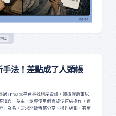
詐騙
新手法！差點成了人頭帳
過Threads平台尋找租屋資訊，卻遭假房東以
寄鑰匙」為由，誘導使用假賣貨便連結操作。賣
證」為名，要求開啟螢幕分享、操作網銀，甚至