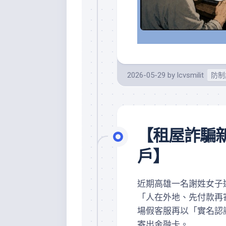
2026-05-29
by
lcvsmilit
防制
【租屋詐騙
戶】
近期高雄一名謝姓女子透
「人在外地、先付款再
場假客服再以「實名認
寄出金融卡。