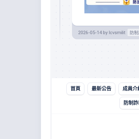
2026-05-14
by
lcvsmilit
防制
首頁
最新公告
成員介
防
詐
防制詐
影
音
宣
導
專
區