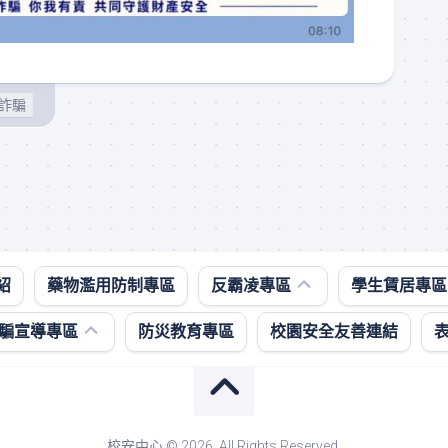
詐騙
防
租
治
屋
紹
藥物濫用防制專區
反霸凌專區
學生賃居專區
校
資
園
訊、
騙宣導專區
防災教育專區
校園安全友善連結
霸
賃
凌
居
影
住
音
所
專
安
區
全
校安中心 © 2026. All Rights Reserved.