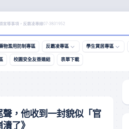
宣導事項，反霸凌專線07-3831952
藥物濫用防制專區
反霸凌專區
學生賃居專區
區
校園安全友善連結
表單下載
防
租
治
屋
校
資
園
訊、
霸
賃
凌
居
影
住
音
所
尾聲，他收到一封貌似「官
專
安
區
全
崩潰了》
評