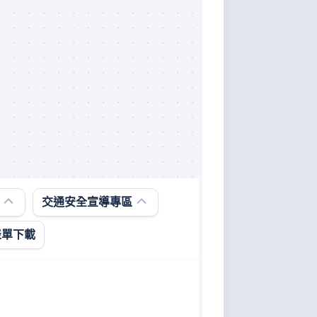
微
型
交通安全宣導專區
電
動
表單下載
二
輪
車
宣
導
專