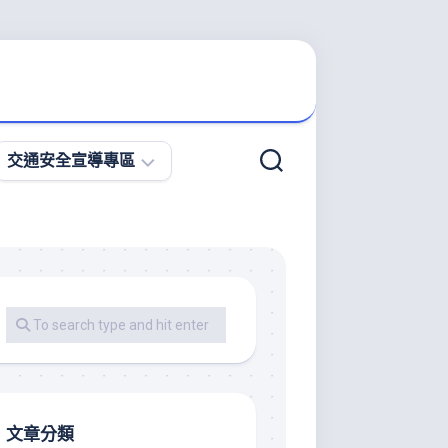
交通安全宣導專區
微
型
電
動
二
輪
車
宣
導
專
文章分類
區