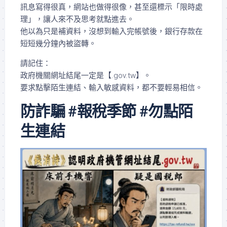
訊息寫得很真，網站也做得很像，甚至還標示「限時處
理」，讓人來不及思考就點進去。
他以為只是補資料，沒想到輸入完帳號後，銀行存款在
短短幾分鐘內被盜轉。
請記住：
政府機關網址結尾一定是【.gov.tw】。
要求點擊陌生連結、輸入敏感資料，都不要輕易相信。
防詐騙 #報稅季節 #勿點陌
生連結