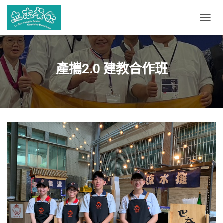
T
O
G
G
L
產攜2.0 建教合作班
E
N
A
V
I
G
A
T
I
O
N