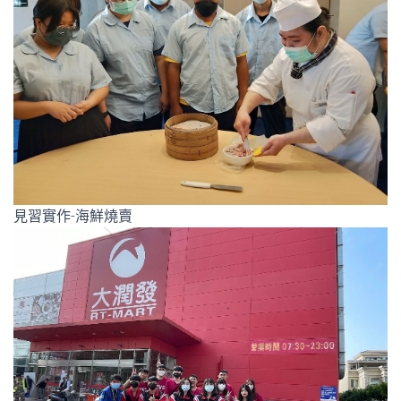
見習實作-海鮮燒賣