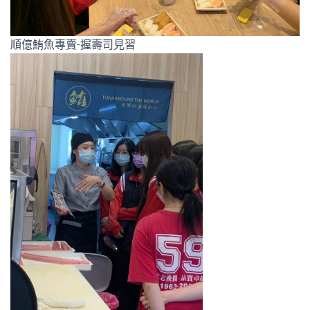
順億鮪魚專賣-握壽司見習