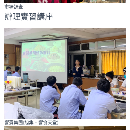
市場調查
辦理實習講座
饗賓集團(旭集、饗食天堂)