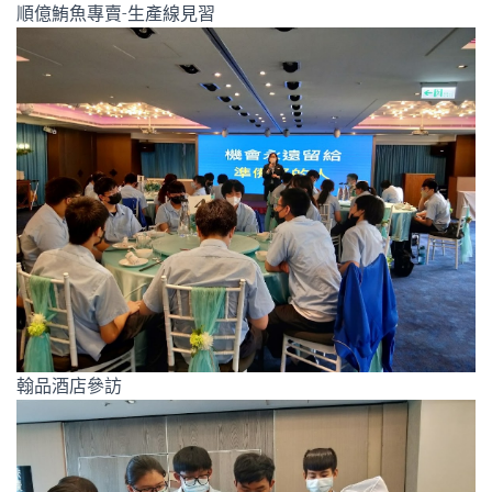
順億鮪魚專賣-生產線見習
翰品酒店參訪