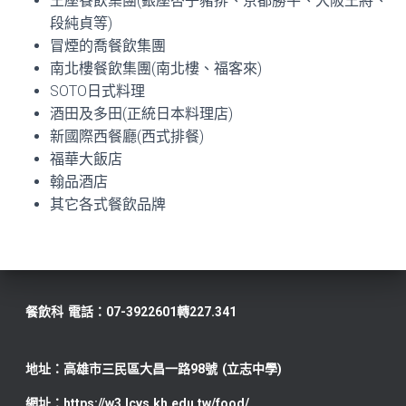
王座餐飲集團(銀座杏子豬排、京都勝牛、大阪王將、
段純貞等)
冒煙的喬餐飲集團
南北樓餐飲集團(南北樓、福客來)
SOTO日式料理
酒田及多田(正統日本料理店)
新國際西餐廳(西式排餐)
福華大飯店
翰品酒店
其它各式餐飲品牌
餐飲科
電話：07-3922601轉227.341
地址：高雄市三民區大昌一路98號
(立志中學)
網址：https://w3.lcvs.kh.edu.tw/food/