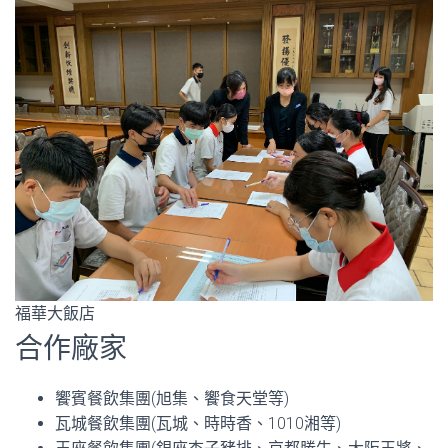
福華大飯店
合作廠家
饗賓餐飲集團(旭集、饗食天堂等)
瓦城餐飲集團(瓦城、時時香、1010湘等)